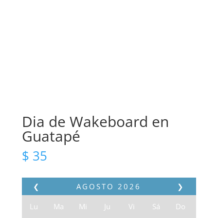
Dia de Wakeboard en
Guatapé
$
35
❮
AGOSTO
2026
❯
Lu
Ma
Mi
Ju
Vi
Sá
Do