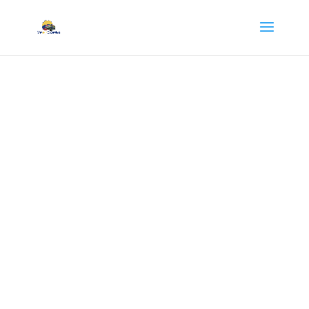
Inicio
/
booking
/ Dia de Wakeboard en Guatapé